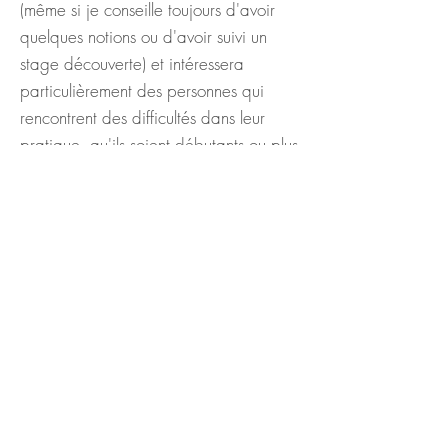
(même si je conseille toujours d'avoir
quelques notions ou d'avoir suivi un
stage découverte) et intéressera
particulièrement des personnes qui
rencontrent des difficultés dans leur
pratique, qu'ils soient débutants ou plus
aguerris.
est entièrement fourni avec
Le matériel
une palette de 12 couleurs Cotman de
chez Winsor & Newton, des pinceaux
Tintoretto et Princeton, un papier
Hahnemüle et Fabriano, crayons,
feutres ainsi que tout le petit matériel
nécessaire. Un support de cours en PDF
vous sera également fourni à l'issue du