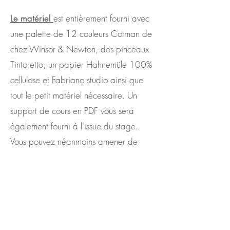
est entièrement fourni avec
Le matériel
une palette de 12 couleurs Cotman de
chez Winsor & Newton, des pinceaux
Tintoretto, un papier Hahnemüle 100%
cellulose et Fabriano studio ainsi que
tout le petit matériel nécessaire. Un
support de cours en PDF vous sera
également fourni à l'issue du stage.
Vous pouvez néanmoins amener de
quoi prendre des notes si vous le
souhaitez.
Café, thé et boissons ainsi que des
petites douceurs seront à votre